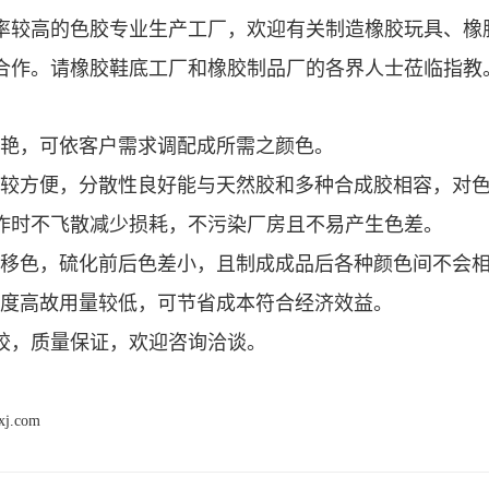
率较高的色胶专业生产工厂，欢迎有关制造橡胶玩具、橡
合作。请橡胶鞋底工厂和橡胶制品厂的各界人士莅临指教
全鲜艳，可依客户需求调配成所需之颜色。
、秤料较方便，分散性良好能与天然胶和多种合成胶相容，
作时不飞散减少损耗，不污染厂房且不易产生色差。
化、耐移色，硫化前后色差小，且制成成品后各种颜色间不会
色浓度高故用量较低，可节省成本符合经济效益。
胶，质量保证，欢迎咨询洽谈。
xj.com