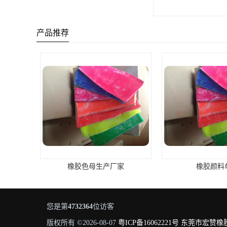
产品推荐
橡胶颜料单价
橡胶颜料厂
您是第
4732364
位访客
版权所有 ©2026-08-07
粤ICP备16062221号
东莞市宏赞橡