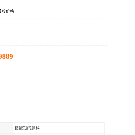
母胶价格
9889
铬酸铅的颜料