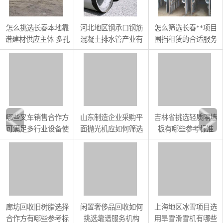
怎么挑选长春本地靠
河北地区钢承口钢筋
怎么筛选长春**项目
谱建材供应主体 多孔
混凝土排水管产业有
围挡租赁的合适服务
砖等建材采购参考
哪些特征
商
哪些叉车销售合作方
山东制造企业采购平
吉林省挑选轻质隔墙
可满足多行业设备使
面抛光机应如何筛选
板有哪些参考标准
用需求
供应商
廊坊回收旧树脂选择
闲置奢侈品回收如何
上海地区冰雪项目选
合作方有哪些参考标
挑选靠谱服务机构
用旱雪滑雪机有哪些