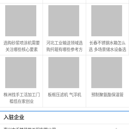
准
参考标准
选购砂浆喷涂机需要
河北工业输送领域选
长春不锈钢水箱怎么
关注哪些核心要素
购托辊有哪些参考方
选 多场景储水设备选
向
购指南
株洲找手工活加工门
板框压滤机 气浮机
预制聚氨酯保温管
槛低在家创业
入驻企业