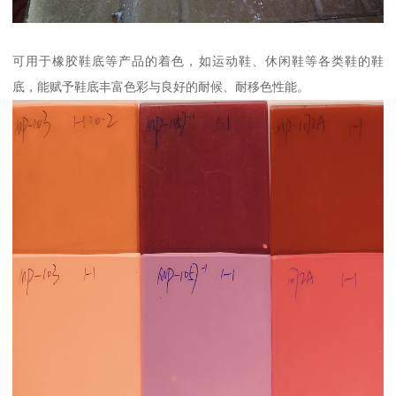
可用于橡胶鞋底等产品的着色，如运动鞋、休闲鞋等各类鞋的鞋
底，能赋予鞋底丰富色彩与良好的耐候、耐移色性能。