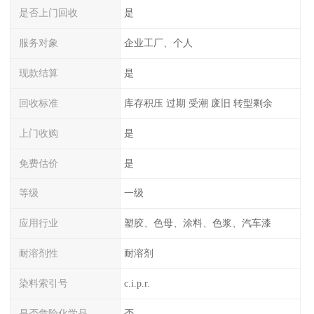
是否上门回收
是
服务对象
企业工厂、个人
现款结算
是
回收标准
库存积压 过期 受潮 废旧 转型剩余
上门收购
是
免费估价
是
等级
一级
应用行业
塑胶、色母、涂料、色浆、汽车漆
耐溶剂性
耐溶剂
染料索引号
c.i.p.r.
是否危险化学品
否