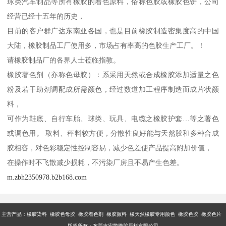
球类汽车制品等所有橡胶的着色原料，俗称色胶或橡胶色饼，公司
经营已经十五年的历史，
目前的客户群广达东南亚各国，也是目前橡胶制造密集度高的中国
大陆，橡胶制品工厂使用多，市场占有率高的色胶生产工厂。！
请橡胶制品厂的各界人士莅临指教。
橡胶著色剂（亦称色母胶）：系采用天然或合成橡胶添加适量之色
粉及若干助剂调配成所需颜色，经过数道加工程序制造而成片状颜
料，
可作为鞋底、自行车胎、球类、玩具、电缆之橡胶护套…等之著色
或调色用。 取料、秤料较方便，分散性良好能与天然胶和多种合成
胶相容，对色彩稳定性控制容易，减少色差使产品提高附加价值，
在操作时不飞散减少损耗，不污染厂房且不易产生色差。
m.zbh2350978.b2b168.com
主营产品：橡胶染料 橡胶色母胶 橡胶着色剂 橡胶颜料 橡天然橡胶专用颜色 橡胶色胶 橡胶色片
版权所有：东莞市宏赞橡胶原料有限公司