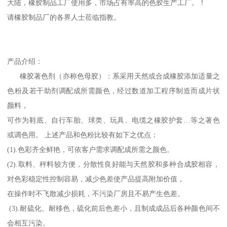
大陆，橡胶制品工厂使用多，市场占有率高的色胶生产工厂。！
请橡胶制品厂的各界人士莅临指教。
产品介绍：
橡胶著色剂（亦称色母胶）：系采用天然或合成橡胶添加适量之
色粉及若干助剂调配成所需颜色，经过数道加工程序制造而成片状
颜料，
可作为鞋底、自行车胎、球类、玩具、电缆之橡胶护套…等之著色
或调色用。 上述产品和色粉比较有如下之优点：
(1).色彩齐全鲜艳，可依客户需求调配成所需之颜色。
(2).取料、秤料较方便，分散性良好能与天然胶和多种合成胶相容，
对色彩稳定性控制容易，减少色差使产品提高附加价值，
在操作时不飞散减少损耗，不污染厂房且不易产生色差。
(3).耐硫化、耐移色，硫化前后色差小，且制成成品后各种颜色间不
会相互污染。