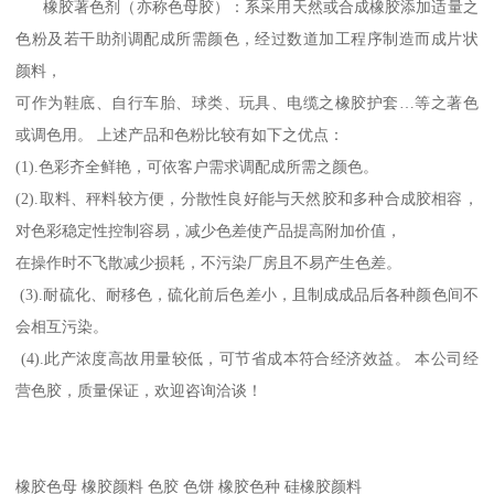
橡胶著色剂（亦称色母胶）：系采用天然或合成橡胶添加适量之
色粉及若干助剂调配成所需颜色，经过数道加工程序制造而成片状
颜料，
可作为鞋底、自行车胎、球类、玩具、电缆之橡胶护套…等之著色
或调色用。 上述产品和色粉比较有如下之优点：
(1).色彩齐全鲜艳，可依客户需求调配成所需之颜色。
(2).取料、秤料较方便，分散性良好能与天然胶和多种合成胶相容，
对色彩稳定性控制容易，减少色差使产品提高附加价值，
在操作时不飞散减少损耗，不污染厂房且不易产生色差。
(3).耐硫化、耐移色，硫化前后色差小，且制成成品后各种颜色间不
会相互污染。
(4).此产浓度高故用量较低，可节省成本符合经济效益。 本公司经
营色胶，质量保证，欢迎咨询洽谈！
橡胶色母 橡胶颜料 色胶 色饼 橡胶色种 硅橡胶颜料