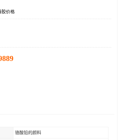
母胶价格
9889
铬酸铅的颜料