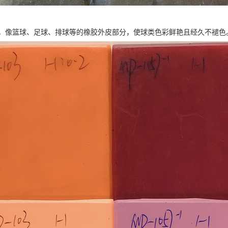
，像篮球、足球、排球等的橡胶外皮部分，使球类色彩鲜艳且经久不褪色