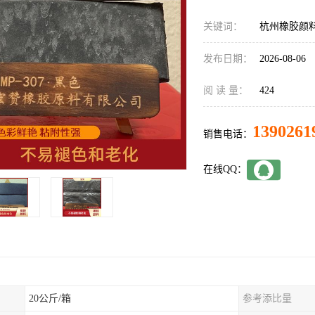
关键词：
杭州橡胶颜
发布日期：
2026-08-06
阅 读 量：
424
1390261
销售电话：
在线QQ：
20公斤/箱
参考添比量