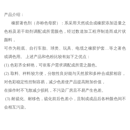
产品介绍：
橡胶著色剂（亦称色母胶）：系采用天然或合成橡胶添加适量之
色粉及若干助剂调配成所需颜色，经过数道加工程序制造而成片状
颜料，
可作为鞋底、自行车胎、球类、玩具、电缆之橡胶护套…等之著色
或调色用。 上述产品和色粉比较有如下之优点：
(1).色彩齐全鲜艳，可依客户需求调配成所需之颜色。
(2).取料、秤料较方便，分散性良好能与天然胶和多种合成胶相容，
对色彩稳定性控制容易，减少色差使产品提高附加价值，
在操作时不飞散减少损耗，不污染厂房且不易产生色差。
(3).耐硫化、耐移色，硫化前后色差小，且制成成品后各种颜色间不
会相互污染。