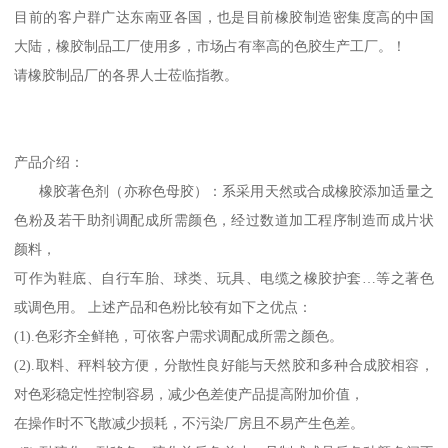
目前的客户群广达东南亚各国，也是目前橡胶制造密集度高的中国
大陆，橡胶制品工厂使用多，市场占有率高的色胶生产工厂。！
请橡胶制品厂的各界人士莅临指教。
产品介绍：
橡胶著色剂（亦称色母胶）：系采用天然或合成橡胶添加适量之
色粉及若干助剂调配成所需颜色，经过数道加工程序制造而成片状
颜料，
可作为鞋底、自行车胎、球类、玩具、电缆之橡胶护套…等之著色
或调色用。 上述产品和色粉比较有如下之优点：
(1).色彩齐全鲜艳，可依客户需求调配成所需之颜色。
(2).取料、秤料较方便，分散性良好能与天然胶和多种合成胶相容，
对色彩稳定性控制容易，减少色差使产品提高附加价值，
在操作时不飞散减少损耗，不污染厂房且不易产生色差。