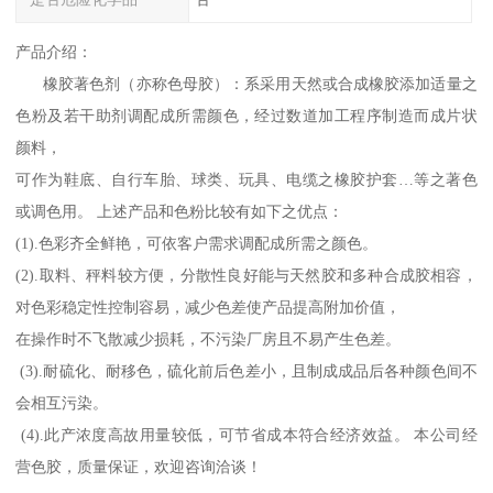
产品介绍：
橡胶著色剂（亦称色母胶）：系采用天然或合成橡胶添加适量之
色粉及若干助剂调配成所需颜色，经过数道加工程序制造而成片状
颜料，
可作为鞋底、自行车胎、球类、玩具、电缆之橡胶护套…等之著色
或调色用。 上述产品和色粉比较有如下之优点：
(1).色彩齐全鲜艳，可依客户需求调配成所需之颜色。
(2).取料、秤料较方便，分散性良好能与天然胶和多种合成胶相容，
对色彩稳定性控制容易，减少色差使产品提高附加价值，
在操作时不飞散减少损耗，不污染厂房且不易产生色差。
(3).耐硫化、耐移色，硫化前后色差小，且制成成品后各种颜色间不
会相互污染。
(4).此产浓度高故用量较低，可节省成本符合经济效益。 本公司经
营色胶，质量保证，欢迎咨询洽谈！