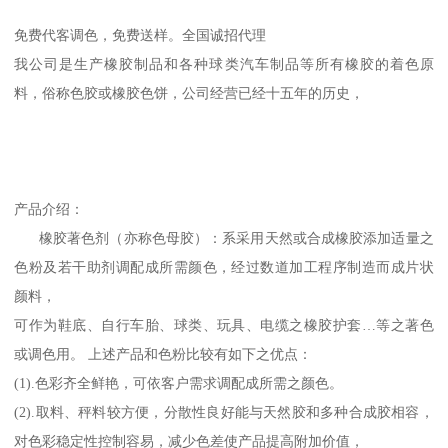
免费代客调色，免费送样。全国诚招代理
我公司是生产橡胶制品和各种球类汽车制品等所有橡胶的着色原
料，俗称色胶或橡胶色饼，公司经营已经十五年的历史，
产品介绍：
橡胶著色剂（亦称色母胶）：系采用天然或合成橡胶添加适量之
色粉及若干助剂调配成所需颜色，经过数道加工程序制造而成片状
颜料，
可作为鞋底、自行车胎、球类、玩具、电缆之橡胶护套…等之著色
或调色用。 上述产品和色粉比较有如下之优点：
(1).色彩齐全鲜艳，可依客户需求调配成所需之颜色。
(2).取料、秤料较方便，分散性良好能与天然胶和多种合成胶相容，
对色彩稳定性控制容易，减少色差使产品提高附加价值，