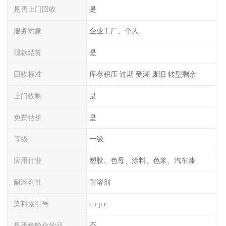
是否上门回收
是
服务对象
企业工厂、个人
现款结算
是
回收标准
库存积压 过期 受潮 废旧 转型剩余
上门收购
是
免费估价
是
等级
一级
应用行业
塑胶、色母、涂料、色浆、汽车漆
耐溶剂性
耐溶剂
染料索引号
c.i.p.r.
是否危险化学品
否