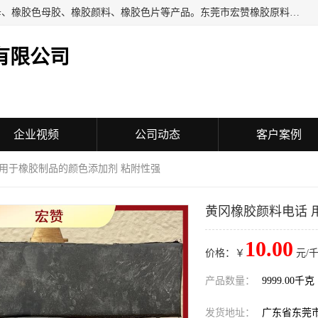
东莞市宏赞橡胶原料有限公司批量供应：橡胶色胶、橡胶色母、橡胶色母胶、橡胶颜料、橡胶色片等产品。东莞市宏赞橡胶原料有限公司经营已经十五年的历史，目前的客户群广达东南亚各国，也是目前橡胶制造密集度高的中国大陆橡胶制品工厂使用多，市场占有率高的色胶专业生产工厂。
有限公司
企业视频
公司动态
客户案例
 用于橡胶制品的颜色添加剂 粘附性强
黄冈橡胶颜料电话 
10.00
价格：￥
元/千
产品数量：
9999.00千克
发货地址：
广东省东莞