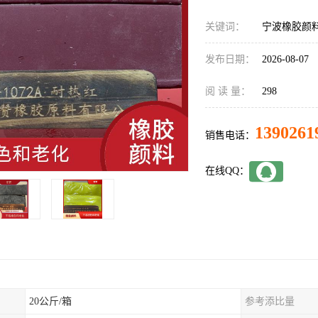
关键词：
宁波橡胶颜
发布日期：
2026-08-07
阅 读 量：
298
1390261
销售电话：
在线QQ：
20公斤/箱
参考添比量