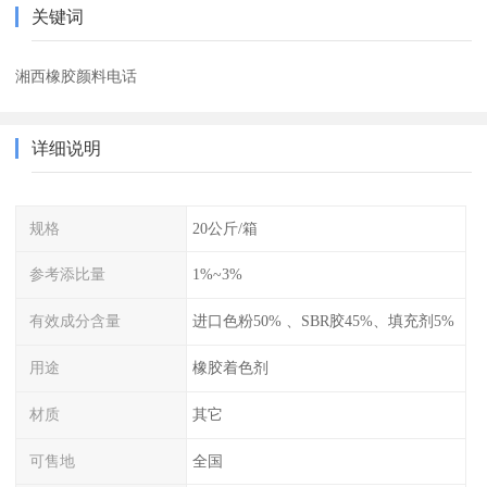
关键词
湘西橡胶颜料电话
详细说明
规格
20公斤/箱
参考添比量
1%~3%
有效成分含量
进口色粉50% 、SBR胶45%、填充剂5%
用途
橡胶着色剂
材质
其它
可售地
全国