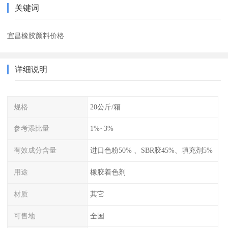
关键词
宜昌橡胶颜料价格
详细说明
规格
20公斤/箱
参考添比量
1%~3%
有效成分含量
进口色粉50% 、SBR胶45%、填充剂5%
用途
橡胶着色剂
材质
其它
可售地
全国