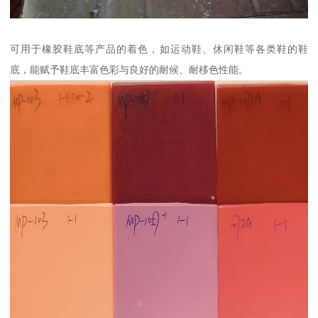
可用于橡胶鞋底等产品的着色，如运动鞋、休闲鞋等各类鞋的鞋
底，能赋予鞋底丰富色彩与良好的耐候、耐移色性能。