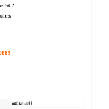
市南城街道
母胶批发
9889
铬酸铅的颜料