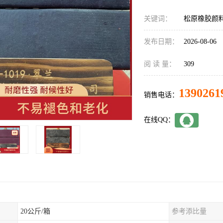
关键词：
松原橡胶颜
发布日期：
2026-08-06
阅 读 量：
309
1390261
销售电话：
在线QQ：
20公斤/箱
参考添比量