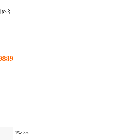
料价格
9889
1%~3%