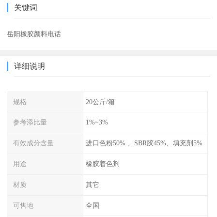
关键词
岳阳橡胶颜料电话
详细说明
规格
20公斤/箱
参考添比量
1%~3%
有效成分含量
进口色粉50% 、SBR胶45%、填充剂5%
用途
橡胶着色剂
材质
其它
可售地
全国