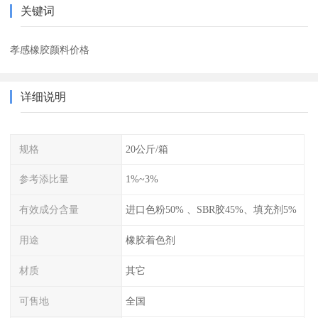
关键词
孝感橡胶颜料价格
详细说明
规格
20公斤/箱
参考添比量
1%~3%
有效成分含量
进口色粉50% 、SBR胶45%、填充剂5%
用途
橡胶着色剂
材质
其它
可售地
全国