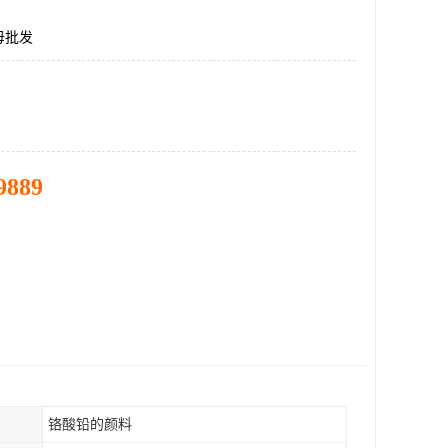
母批发
9889
铬酸铅的颜料