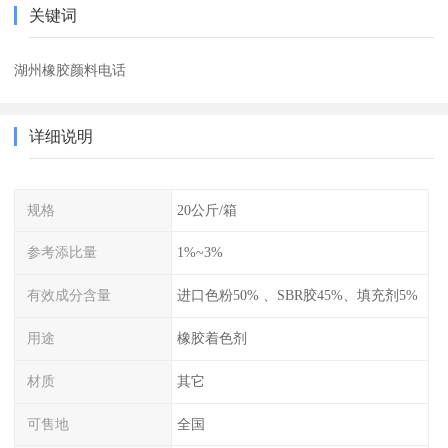
关键词
湖州橡胶颜料电话
详细说明
规格
20公斤/箱
参考添比量
1%~3%
有效成分含量
进口色粉50% 、SBR胶45%、填充剂5%
用途
橡胶着色剂
材质
其它
可售地
全国