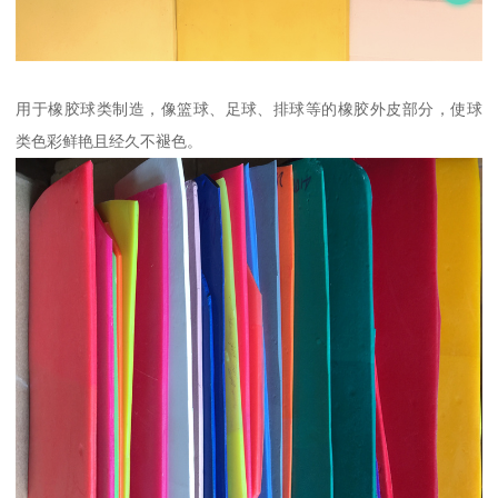
用于橡胶球类制造，像篮球、足球、排球等的橡胶外皮部分，使球
类色彩鲜艳且经久不褪色。