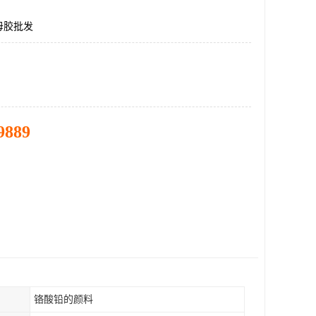
母胶批发
9889
铬酸铅的颜料