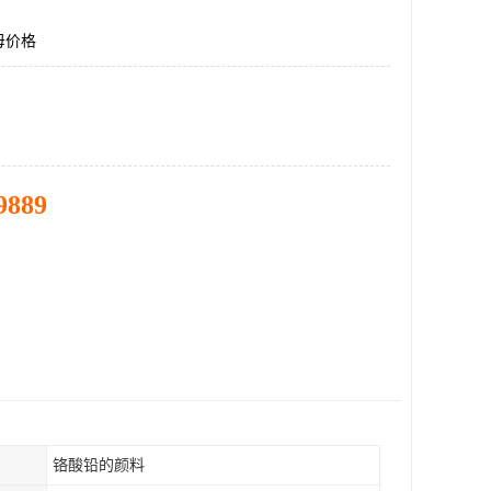
母价格
9889
铬酸铅的颜料