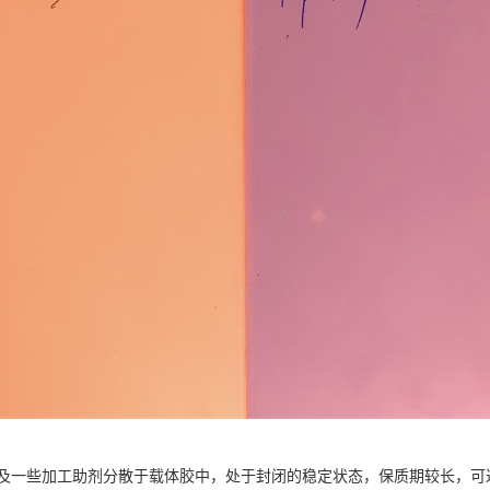
一些加工助剂分散于载体胶中，处于封闭的稳定状态，保质期较长，可达 2 