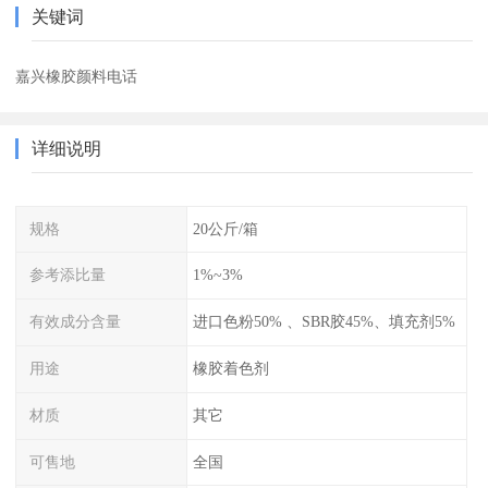
关键词
嘉兴橡胶颜料电话
详细说明
规格
20公斤/箱
参考添比量
1%~3%
有效成分含量
进口色粉50% 、SBR胶45%、填充剂5%
用途
橡胶着色剂
材质
其它
可售地
全国