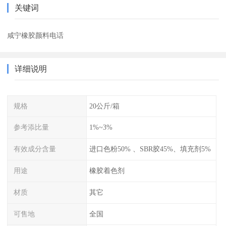
关键词
咸宁橡胶颜料电话
详细说明
规格
20公斤/箱
参考添比量
1%~3%
有效成分含量
进口色粉50% 、SBR胶45%、填充剂5%
用途
橡胶着色剂
材质
其它
可售地
全国