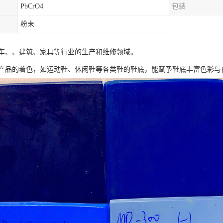
PbCrO4
包装
粉末
车、、建筑、家具等行业的生产和维修领域。
产品的着色，如运动鞋、休闲鞋等各类鞋的鞋底，能赋予鞋底丰富色彩与