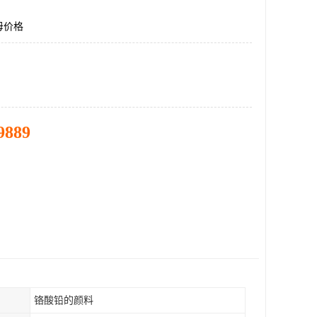
母价格
9889
铬酸铅的颜料