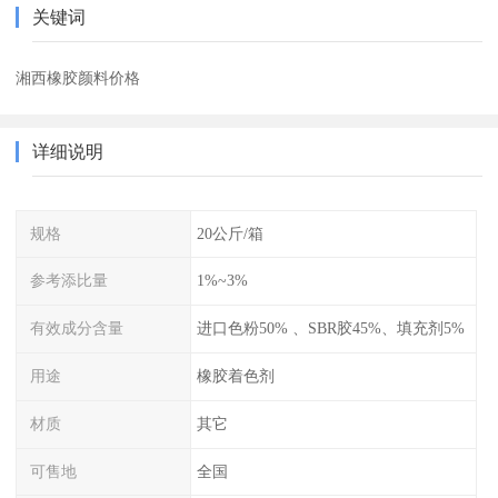
关键词
湘西橡胶颜料价格
详细说明
规格
20公斤/箱
参考添比量
1%~3%
有效成分含量
进口色粉50% 、SBR胶45%、填充剂5%
用途
橡胶着色剂
材质
其它
可售地
全国