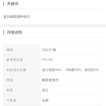
关键词
嘉兴橡胶颜料电话
详细说明
规格
20公斤/箱
参考添比量
1%~3%
有效成分含量
进口色粉50% 、SBR胶45%、填充剂5%
用途
橡胶着色剂
材质
其它
可售地
全国