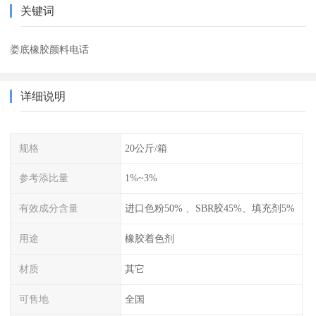
关键词
娄底橡胶颜料电话
详细说明
规格
20公斤/箱
参考添比量
1%~3%
有效成分含量
进口色粉50% 、SBR胶45%、填充剂5%
用途
橡胶着色剂
材质
其它
可售地
全国