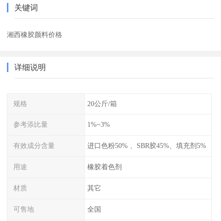
关键词
湘西橡胶颜料价格
详细说明
规格
20公斤/箱
参考添比量
1%~3%
有效成分含量
进口色粉50% 、SBR胶45%、填充剂5%
用途
橡胶着色剂
材质
其它
可售地
全国