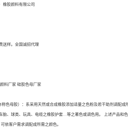
）橡胶颜料有限公司
费送样。全国诚招代理
胶颜料厂家 硅胶色母厂家
色母胶）：系采用天然或合成橡胶添加适量之色粉及若干助剂调配成所
车胎、球类、玩具、电缆之橡胶护套…等之著色或调色用。 上述产品和
艳，可依客户需求调配成所需之颜色。