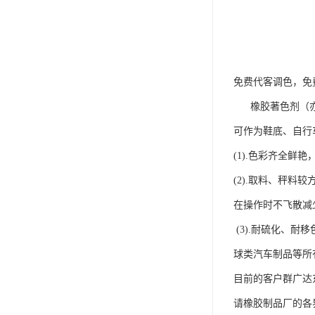
免费代客调色，免
橡胶著色剂（亦称
可作为鞋底、自行
(1).色彩齐全鲜
(2).取料、秤
在操作时不飞散减
(3).耐硫化、
球类汽车制品等所
目前的客户群广达
请橡胶制品厂的各