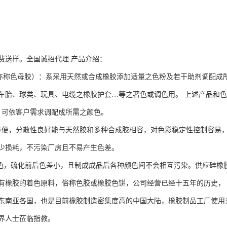
费送样。全国诚招代理 产品介绍：
色母胶）：系采用天然或合成橡胶添加适量之色粉及若干助剂调配成所
车胎、球类、玩具、电缆之橡胶护套…等之著色或调色用。 上述产品和
艳，可依客户需求调配成所需之颜色。
料较方便，分散性良好能与天然胶和多种合成胶相容，对色彩稳定性控制容易
少损耗，不污染厂房且不易产生色差。
耐移色，硫化前后色差小，且制成成品后各种颜色间不会相互污染。供应硅橡胶
有橡胶的着色原料，俗称色胶或橡胶色饼，公司经营已经十五年的历史，
东南亚各国，也是目前橡胶制造密集度高的中国大陆，橡胶制品工厂使用
界人士莅临指教。