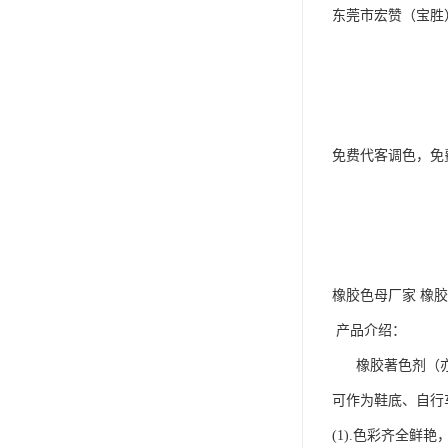
东莞市宏赞（宝胜
免费代客调色，免
橡胶色母厂家 橡
产品介绍：
橡胶著色剂（亦称
可作为鞋底、自行
(1).色彩齐全鲜