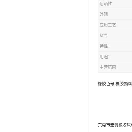
耐晒性
外观
应用工艺
货号
特性1
用途1
主营范围
橡胶色母 橡胶颜料
东莞市宏赞橡胶原