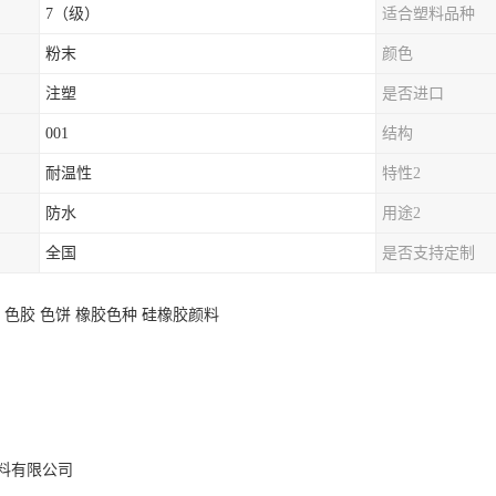
7（级）
适合塑料品种
粉末
颜色
注塑
是否进口
001
结构
耐温性
特性2
防水
用途2
全国
是否支持定制
 色胶 色饼 橡胶色种 硅橡胶颜料
料有限公司