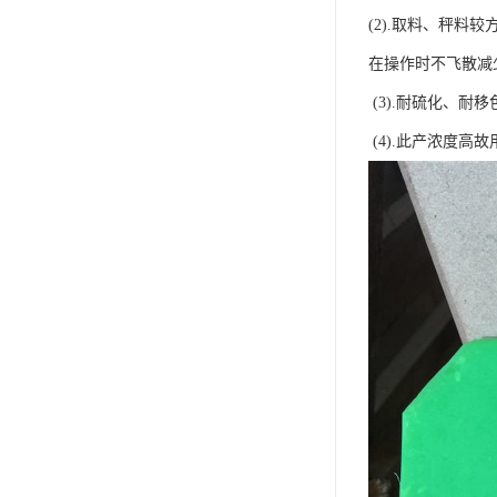
(2).取料、秤
在操作时不飞散减
(3).耐硫化、
(4).此产浓度