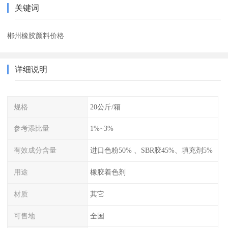
关键词
郴州橡胶颜料价格
详细说明
规格
20公斤/箱
参考添比量
1%~3%
有效成分含量
进口色粉50% 、SBR胶45%、填充剂5%
用途
橡胶着色剂
材质
其它
可售地
全国