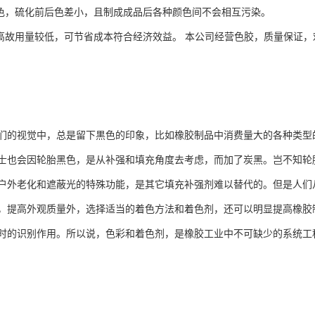
耐移色，硫化前后色差小，且制成成品后各种颜色间不会相互污染。
浓度高故用量较低，可节省成本符合经济效益。 本公司经营色胶，质量保证
们的视觉中，总是留下黒色的印象，比如橡胶制品中消费量大的各种类型
士也会因轮胎黑色，是从补强和填充角度去考虑，而加了炭黑。岂不知轮
户外老化和遮蔽光的特殊功能，是其它填充补强剂难以替代的。但是人们
，提高外观质量外，选择适当的着色方法和着色剂，还可以明显提高橡胶
时的识别作用。所以说，色彩和着色剂，是橡胶工业中不可缺少的系统工