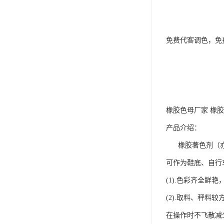
免费代客调色，免
橡胶色母厂家 橡
产品介绍：
橡胶著色剂（亦称
可作为鞋底、自行
(1).色彩齐全鲜
(2).取料、秤
在操作时不飞散减