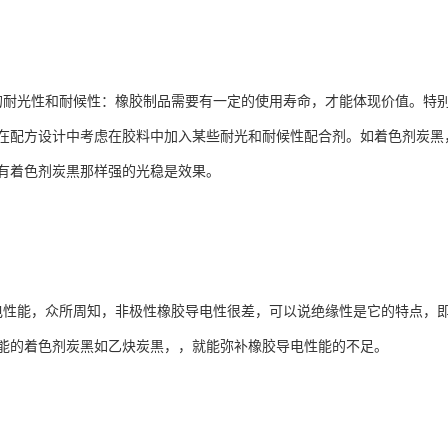
的耐光性和耐候性：橡胶制品需要有一定的使用寿命，才能体现价值。特
在配方设计中考虑在胶料中加入某些耐光和耐候性配合剂。如着色剂炭黑
有着色剂炭黒那样强的光稳是效果。
电性能，众所周知，非极性橡胶导电性很差，可以说绝缘性是它的特点，
能的着色剂炭黑如乙炔炭黒，，就能弥补橡胶导电性能的不足。