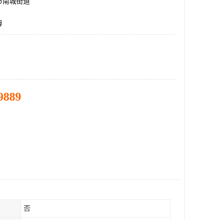
市南城街道
母
9889
否