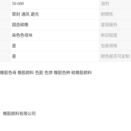
50-600
溶剂
密封 通风 避光
耐晒性
固态硅橡
星级服务
染色色母块
新旧程度
是
包装规格
是
颜色是否可定制
橡胶色母 橡胶颜料 色胶 色饼 橡胶色种 硅橡胶颜料
）橡胶颜料有限公司