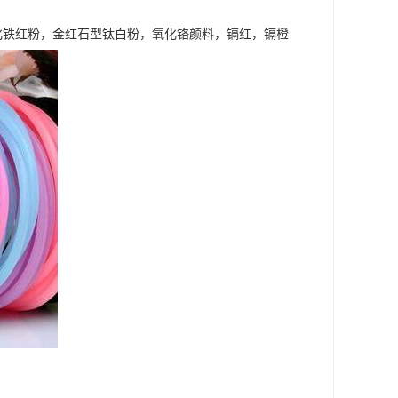
化铁红粉，金红石型钛白粉，氧化铬颜料，镉红，镉橙