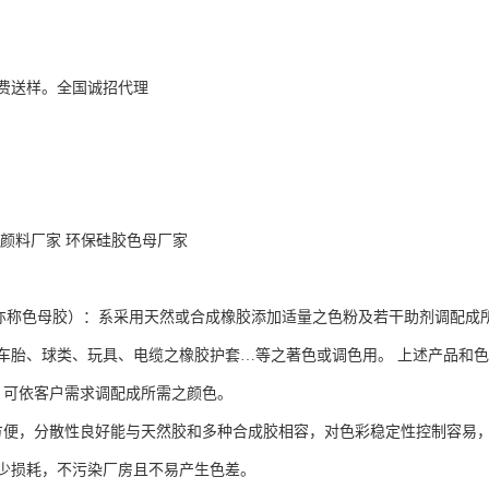
费送样。全国诚招代理
胶颜料厂家 环保硅胶色母厂家
色母胶）：系采用天然或合成橡胶添加适量之色粉及若干助剂调配成所
车胎、球类、玩具、电缆之橡胶护套…等之著色或调色用。 上述产品和
艳，可依客户需求调配成所需之颜色。
料较方便，分散性良好能与天然胶和多种合成胶相容，对色彩稳定性控制容易
少损耗，不污染厂房且不易产生色差。