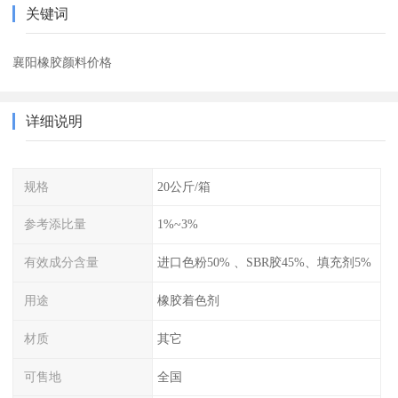
关键词
襄阳橡胶颜料价格
详细说明
规格
20公斤/箱
参考添比量
1%~3%
有效成分含量
进口色粉50% 、SBR胶45%、填充剂5%
用途
橡胶着色剂
材质
其它
可售地
全国