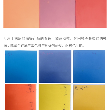
可用于橡胶鞋底等产品的着色，如运动鞋、休闲鞋等各类鞋的鞋
底，能赋予鞋底丰富色彩与良好的耐候、耐移色性能。