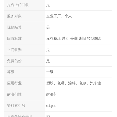
是否上门回收
是
服务对象
企业工厂、个人
现款结算
是
回收标准
库存积压 过期 受潮 废旧 转型剩余
上门收购
是
免费估价
是
等级
一级
应用行业
塑胶、色母、涂料、色浆、汽车漆
耐溶剂性
耐溶剂
染料索引号
c.i.p.r.
是否危险化学品
否