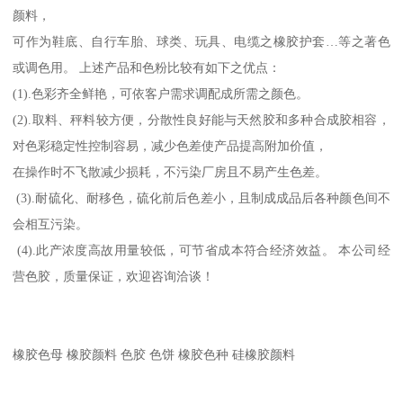
颜料，
可作为鞋底、自行车胎、球类、玩具、电缆之橡胶护套…等之著色
或调色用。 上述产品和色粉比较有如下之优点：
(1).色彩齐全鲜艳，可依客户需求调配成所需之颜色。
(2).取料、秤料较方便，分散性良好能与天然胶和多种合成胶相容，
对色彩稳定性控制容易，减少色差使产品提高附加价值，
在操作时不飞散减少损耗，不污染厂房且不易产生色差。
(3).耐硫化、耐移色，硫化前后色差小，且制成成品后各种颜色间不
会相互污染。
(4).此产浓度高故用量较低，可节省成本符合经济效益。 本公司经
营色胶，质量保证，欢迎咨询洽谈！
橡胶色母 橡胶颜料 色胶 色饼 橡胶色种 硅橡胶颜料