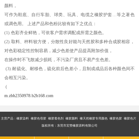
颜料，
可作为鞋底、自行车胎、球类、玩具、电缆之橡胶护套…等之著色
或调色用。 上述产品和色粉比较有如下之优点：
(1).色彩齐全鲜艳，可依客户需求调配成所需之颜色。
(2).取料、秤料较方便，分散性良好能与天然胶和多种合成胶相容，
对色彩稳定性控制容易，减少色差使产品提高附加价值，
在操作时不飞散减少损耗，不污染厂房且不易产生色差。
(3).耐硫化、耐移色，硫化前后色差小，且制成成品后各种颜色间不
会相互污染。
(
m.zbh2350978.b2b168.com
主营产品：橡胶染料 橡胶色母胶 橡胶着色剂 橡胶颜料 橡天然橡胶专用颜色 橡胶色胶 橡胶色片
版权所有：东莞市宏赞橡胶原料有限公司