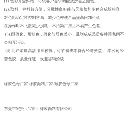
(1).色彩齐全鲜艳，可依客户需求调配成所需之颜色。
(2).取料、秤料较方便，分散性良好能与天然胶和多种合成胶相容，
对色彩稳定性控制容易，减少色差使产品提高附加价值，
在操作时不飞散减少损耗，不污染厂房且不易产生色差。
(3).耐硫化、耐移色，硫化前后色差小，且制成成品后各种颜色间不
会相互污染。
(4).此产浓度高故用量较低，可节省成本符合经济效益。 本公司经
营色胶，质量保证，欢迎咨询洽谈！
橡胶色母厂家 橡胶颜料厂家 硅胶色母厂家
东莞市宏赞（宝胜）橡胶颜料有限公司