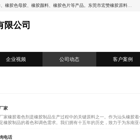
东莞市宏赞橡胶原料有限公司批量供应：橡胶色胶、橡胶色母、橡胶色母胶、橡胶颜料、橡胶色片等产品。东莞市宏赞橡胶原料有限公司经营已经十五年的历史，目前的客户群广达东南亚各国，也是目前橡胶制造密集度高的中国大陆橡胶制品工厂使用多，市场占有率高的色胶专业生产工厂。
有限公司
企业视频
公司动态
客户案例
厂家
厂家橡胶着色剂是橡胶制品生产过程中的关键原料之一。作为汕头橡胶着
足橡胶制品的着色和调色需求。我们拥有十五年的历史，致力于为东南亚各
询电话