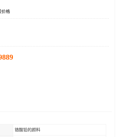
胶价格
9889
铬酸铅的颜料