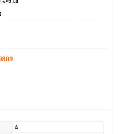
市南城街道
母
9889
否