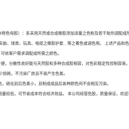
色母胶）：系采用天然或合成橡胶添加适量之色粉及若干助剂调配成所
车胎、球类、玩具、电缆之橡胶护套…等之著色或调色用。 上述产品和
艳，可依客户需求调配成所需之颜色。
料较方便，分散性良好能与天然胶和多种合成胶相容，对色彩稳定性控制容易
少损耗，不污染厂房且不易产生色差。
耐移色，硫化前后色差小，且制成成品后各种颜色间不会相互污染。
高故用量较低，可节省成本符合经济效益。 本公司经营色胶，质量保证，欢