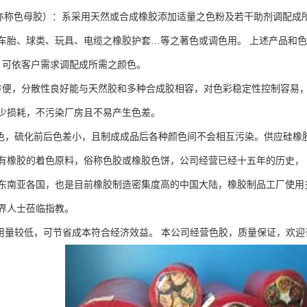
色母胶）：系采用天然或合成橡胶添加适量之色粉及若干助剂调配成所
车胎、球类、玩具、电缆之橡胶护套…等之著色或调色用。 上述产品和
艳，可依客户需求调配成所需之颜色。
料较方便，分散性良好能与天然胶和多种合成胶相容，对色彩稳定性控制容易
少损耗，不污染厂房且不易产生色差。
耐移色，硫化前后色差小，且制成成品后各种颜色间不会相互污染。供应硅橡胶
有橡胶的着色原料，俗称色胶或橡胶色饼，公司经营已经十五年的历史，
东南亚各国，也是目前橡胶制造密集度高的中国大陆，橡胶制品工厂使用
界人士莅临指教。
高故用量较低，可节省成本符合经济效益。 本公司经营色胶，质量保证，欢