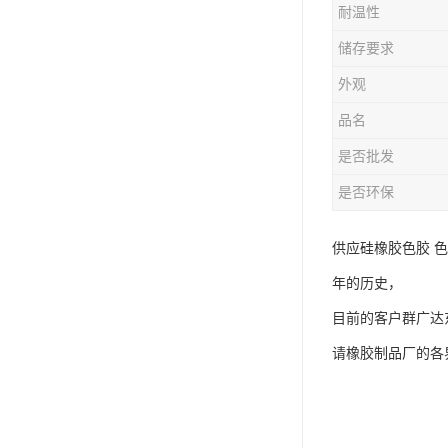
耐温性
储存要求
外观
品名
是否批发
是否环保
供应硅橡胶色胶 
年的历史，
目前的客户群广达
请橡胶制品厂的各