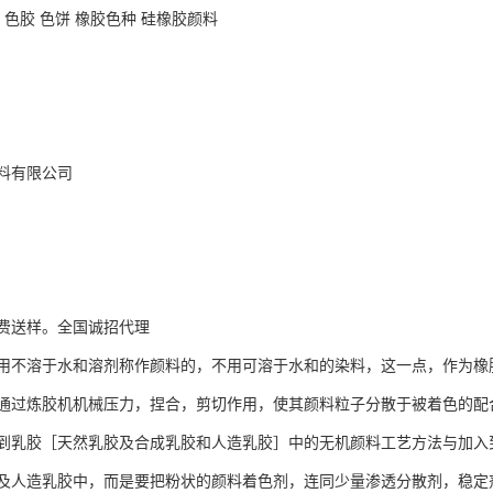
 色胶 色饼 橡胶色种 硅橡胶颜料
料有限公司
费送样。全国诚招代理
用不溶于水和溶剂称作颜料的，不用可溶于水和的染料，这一点，作为橡
通过炼胶机机械压力，捏合，剪切作用，使其颜料粒子分散于被着色的配
到乳胶［天然乳胶及合成乳胶和人造乳胶］中的无机颜料工艺方法与加入
及人造乳胶中，而是要把粉状的颜料着色剂，连同少量渗透分散剂，稳定剂