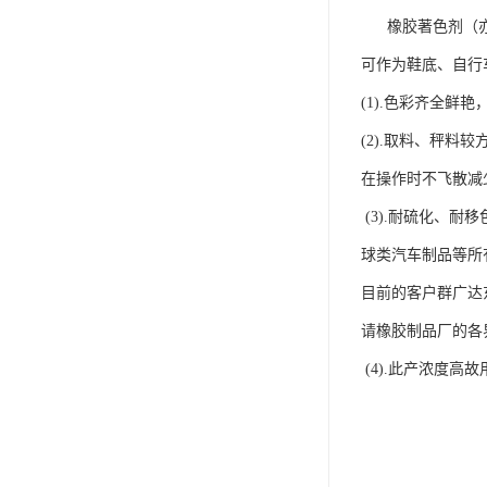
橡胶著色剂（亦称
可作为鞋底、自行
(1).色彩齐全鲜
(2).取料、秤
在操作时不飞散减
(3).耐硫化、
球类汽车制品等所
目前的客户群广达
请橡胶制品厂的各
(4).此产浓度