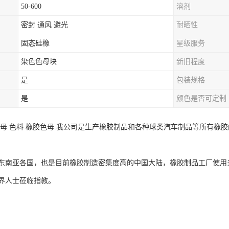
50-600
溶剂
密封 通风 避光
耐晒性
固态硅橡
星级服务
染色色母块
新旧程度
是
包装规格
是
颜色是否可定制
色母 色料 橡胶色母.我公司是生产橡胶制品和各种球类汽车制品等所有橡
东南亚各国，也是目前橡胶制造密集度高的中国大陆，橡胶制品工厂使用
界人士莅临指教。