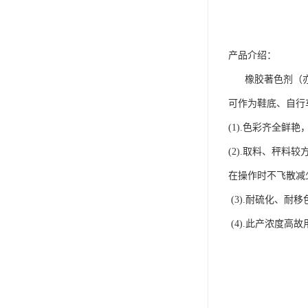
产品介绍：
橡胶著色剂（亦称
可作为鞋底、自行
(1).色彩齐全鲜
(2).取料、秤
在操作时不飞散减
(3).耐硫化、
(4).此产浓度