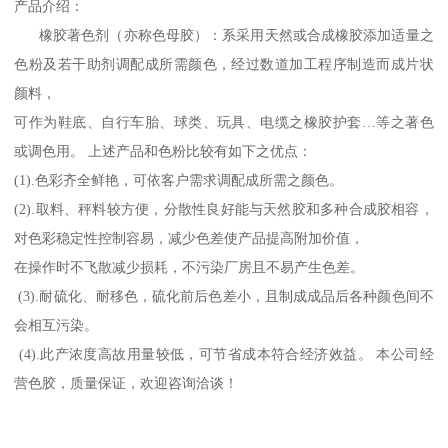
产品介绍：
橡胶著色剂（亦称色母胶）：系采用天然或合成橡胶添加适量之
色粉及若干助剂调配成所需颜色，经过数道加工程序制造而成片状
颜料，
可作为鞋底、自行车胎、球类、玩具、电缆之橡胶护套…等之著色
或调色用。 上述产品和色粉比较有如下之优点：
(1).色彩齐全鲜艳，可依客户需求调配成所需之颜色。
(2).取料、秤料较方便，分散性良好能与天然胶和多种合成胶相容，
对色彩稳定性控制容易，减少色差使产品提高附加价值，
在操作时不飞散减少损耗，不污染厂房且不易产生色差。
(3).耐硫化、耐移色，硫化前后色差小，且制成成品后各种颜色间不
会相互污染。
(4).此产浓度高故用量较低，可节省成本符合经济效益。 本公司经
营色胶，质量保证，欢迎咨询洽谈！