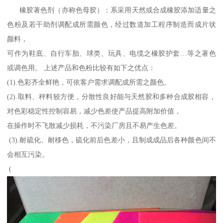
橡胶著色剂（亦称色母胶）：系采用天然或合成橡胶添加适量之
色粉及若干助剂调配成所需颜色，经过数道加工程序制造而成片状
颜料，
可作为鞋底、自行车胎、球类、玩具、电缆之橡胶护套…等之著色
或调色用。 上述产品和色粉比较有如下之优点：
(1).色彩齐全鲜艳，可依客户需求调配成所需之颜色。
(2).取料、秤料较方便，分散性良好能与天然胶和多种合成胶相容，
对色彩稳定性控制容易，减少色差使产品提高附加价值，
在操作时不飞散减少损耗，不污染厂房且不易产生色差。
(3).耐硫化、耐移色，硫化前后色差小，且制成成品后各种颜色间不
会相互污染。
(