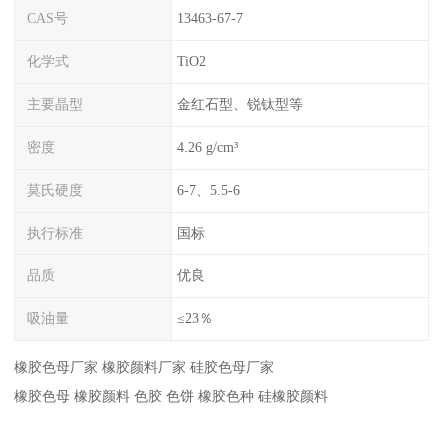
CAS号
13463-67-7
化学式
TiO2
主要晶型
金红石型、锐钛型等
密度
4.26 g/cm³
莫氏硬度
6-7、5.5-6
执行标准
国标
品质
优良
吸油量
≤23％
橡胶色母厂家 橡胶颜料厂家 硅胶色母厂家
橡胶色母 橡胶颜料 色胶 色饼 橡胶色种 硅橡胶颜料