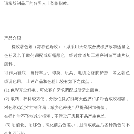
请橡胶制品厂的各界人士莅临指教。
产品介绍：
橡胶著色剂（亦称色母胶）：系采用天然或合成橡胶添加适量之
色粉及若干助剂调配成所需颜色，经过数道加工程序制造而成片状
颜料，
可作为鞋底、自行车胎、球类、玩具、电缆之橡胶护套…等之著色
或调色用。 上述产品和色粉比较有如下之优点：
(1).色彩齐全鲜艳，可依客户需求调配成所需之颜色。
(2).取料、秤料较方便，分散性良好能与天然胶和多种合成胶相容，
对色彩稳定性控制容易，减少色差使产品提高附加价值，
在操作时不飞散减少损耗，不污染厂房且不易产生色差。
(3).耐硫化、耐移色，硫化前后色差小，且制成成品后各种颜色间不
会相互污染。