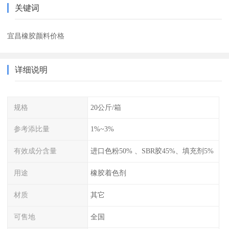
关键词
宜昌橡胶颜料价格
详细说明
规格
20公斤/箱
参考添比量
1%~3%
有效成分含量
进口色粉50% 、SBR胶45%、填充剂5%
用途
橡胶着色剂
材质
其它
可售地
全国