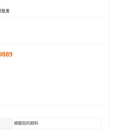
胶批发
9889
铬酸铅的颜料