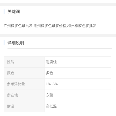
关键词
广州橡胶色母批发,潮州橡胶色母胶价格,梅州橡胶色胶批发
详细说明
性能
耐腐蚀
颜色
多色
参考添比量
1%~3%
所在地
东莞
耐温
高低温